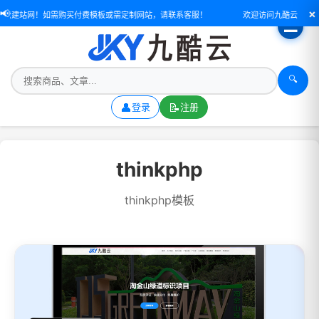
×
📢
酷云建站网！如需购买付费模板或需定制网站，请联系客服！
欢迎访问九酷云建站网
☰
🔍
👤
📝
登录
注册
thinkphp
thinkphp模板